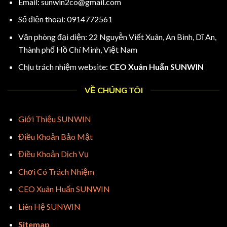
Email:
sunwin2co@gmail.com
Số điện thoại:
0914772561
Văn phòng đại diện:
22 Nguyễn Viết Xuân, An Bình, Dĩ An,
Thành phố Hồ Chí Minh, Việt Nam
Chịu trách nhiệm website:
CEO Xuân Huấn SUNWIN
VỀ CHÚNG TÔI
Giới Thiệu SUNWIN
Điều Khoản Bảo Mật
Điều Khoản Dịch Vụ
Chơi Có Trách Nhiệm
CEO Xuân Huấn SUNWIN
Liên Hệ SUNWIN
Sitemap