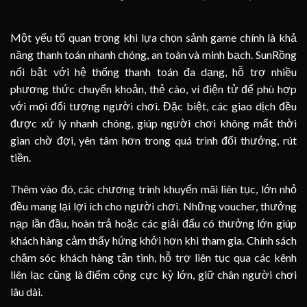
Một yếu tố quan trọng khi lựa chọn sảnh game chính là khả
năng thanh toán nhanh chóng, an toàn và minh bạch. SunRồng
nổi bật với hệ thống thanh toán đa dạng, hỗ trợ nhiều
phương thức chuyển khoản, thẻ cào, ví điện tử để phù hợp
với mọi đối tượng người chơi. Đặc biệt, các giao dịch đều
được xử lý nhanh chóng, giúp người chơi không mất thời
gian chờ đợi, yên tâm hơn trong quá trình đổi thưởng, rút
tiền.
Thêm vào đó, các chương trình khuyến mãi liên tục, lớn nhỏ
đều mang lại lợi ích cho người chơi. Những voucher, thưởng
nạp lần đầu, hoàn trả hoặc các giải đấu có thưởng lớn giúp
khách hàng cảm thấy hứng khởi hơn khi tham gia. Chính sách
chăm sóc khách hàng tận tình, hỗ trợ liên tục qua các kênh
liên lạc cũng là điểm cộng cực kỳ lớn, giữ chân người chơi
lâu dài.