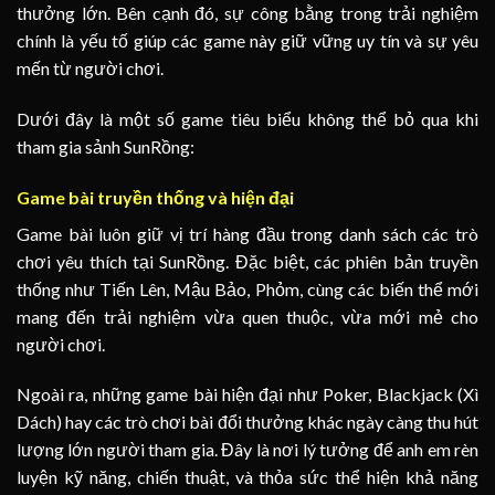
thưởng lớn. Bên cạnh đó, sự công bằng trong trải nghiệm
chính là yếu tố giúp các game này giữ vững uy tín và sự yêu
mến từ người chơi.
Dưới đây là một số game tiêu biểu không thể bỏ qua khi
tham gia sảnh SunRồng:
Game bài truyền thống và hiện đại
Game bài luôn giữ vị trí hàng đầu trong danh sách các trò
chơi yêu thích tại SunRồng. Đặc biệt, các phiên bản truyền
thống như Tiến Lên, Mậu Bảo, Phỏm, cùng các biến thể mới
mang đến trải nghiệm vừa quen thuộc, vừa mới mẻ cho
người chơi.
Ngoài ra, những game bài hiện đại như Poker, Blackjack (Xì
Dách) hay các trò chơi bài đổi thưởng khác ngày càng thu hút
lượng lớn người tham gia. Đây là nơi lý tưởng để anh em rèn
luyện kỹ năng, chiến thuật, và thỏa sức thể hiện khả năng