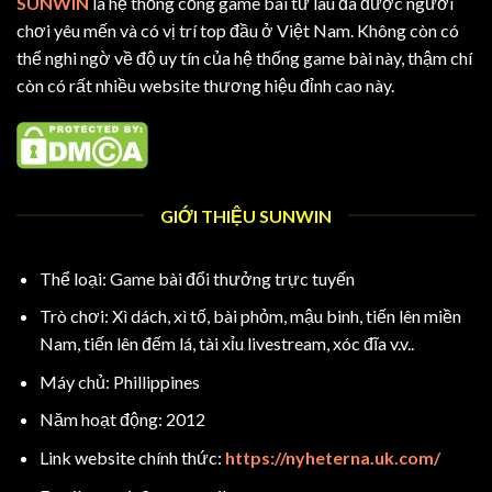
SUNWIN
là hệ thống cổng game bài từ lâu đã được người
chơi yêu mến và có vị trí top đầu ở Việt Nam. Không còn có
thể nghi ngờ về độ uy tín của hệ thống game bài này, thậm chí
còn có rất nhiều website thương hiệu đỉnh cao này.
GIỚI THIỆU SUNWIN
Thể loại: Game bài đổi thưởng trực tuyến
Trò chơi: Xì dách, xì tố, bài phỏm, mậu binh, tiến lên miền
Nam, tiến lên đếm lá, tài xỉu livestream, xóc đĩa v.v..
Máy chủ: Phillippines
Năm hoạt động: 2012
Link website chính thức:
https://nyheterna.uk.com/