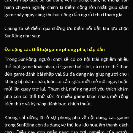
hành chuyên nghiệp chính là điểm cộng lớn nhất giúp sảnh
game này ngày càng thu hút đông đảo người chơi tham gia.
Chúng ta sẽ điểm qua những ưu điểm nổi bật khi lựa chọn
SunRồng như sau:
Đa dạng các thể loại game phong phú, hấp dẫn
Trong SunRồng, người chơi sẽ có cơ hội trải nghiệm nhiều
thể loại game khác nhau, từ game bài, slot, cá cược thể thao
đến game đánh bài nhập vai. Sự đa dạng này giúp người chơi
không bị nhàm chán, luôn có cảm giác mới mẻ mỗi ngày hoặc
mỗi lần quay trở lại. Thậm chí, những người yêu thích khám
phá còn có thể thử sức ở nhiều game khác nhau, mở rộng
kiến thức và kỹ năng đánh bạc, chiến thuật.
Không chỉ dừng lại ở sự phong phú về nội dung, các game
trong SunRồng còn đa dạng về thể loại đồ họa, âm thanh, cách
chơi. Điều này góp phần nâng cao trải nghiệm của người