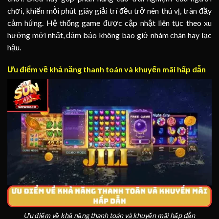
chơi, khiến mỗi phút giây giải trí đều trở nên thú vị, tràn đầy
cảm hứng. Hệ thống game được cập nhật liên tục theo xu
hướng mới nhất, đảm bảo không bao giờ nhàm chán hay lạc
hậu.
Ưu điểm về khả năng thanh toán và khuyến mãi hấp dẫn
Ưu điểm về khả năng thanh toán và khuyến mãi hấp dẫn