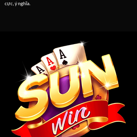
cực, ý nghĩa.