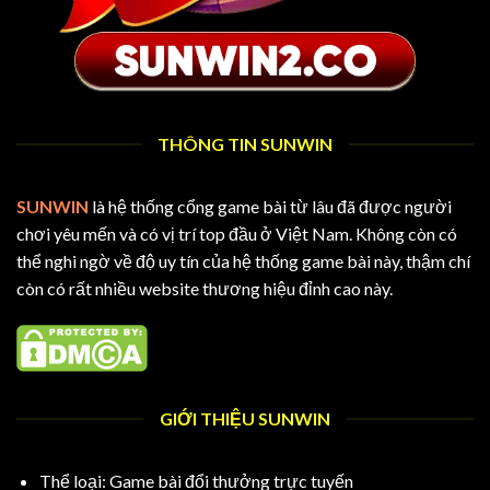
THÔNG TIN SUNWIN
SUNWIN
là hệ thống cổng game bài từ lâu đã được người
chơi yêu mến và có vị trí top đầu ở Việt Nam. Không còn có
thể nghi ngờ về độ uy tín của hệ thống game bài này, thậm chí
còn có rất nhiều website thương hiệu đỉnh cao này.
GIỚI THIỆU SUNWIN
Thể loại: Game bài đổi thưởng trực tuyến