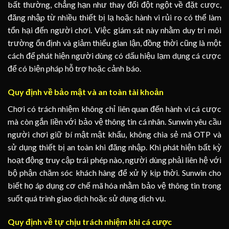
bất thường, chẳng hạn như thay đổi đột ngột về đặt cược,
đăng nhập từ nhiều thiết bị lạ hoặc hành vi rủi ro có thể làm
tổn hại đến người chơi. Việc giám sát này nhằm duy trì môi
trường ổn định và giảm thiểu gian lận, đồng thời cũng là một
cách để phát hiện người dùng có dấu hiệu lạm dụng cá cược
để có biện pháp hỗ trợ hoặc cảnh báo.
Quy định về bảo mật và an toàn tài khoản
Chơi có trách nhiệm không chỉ liên quan đến hành vi cá cược
mà còn gắn liền với bảo vệ thông tin cá nhân. Sunwin yêu cầu
người chơi giữ bí mật mật khẩu, không chia sẻ mã OTP và
sử dụng thiết bị an toàn khi đăng nhập. Khi phát hiện bất kỳ
hoạt động truy cập trái phép nào, người dùng phải liên hệ với
bộ phận chăm sóc khách hàng để xử lý kịp thời. Sunwin cho
biết họ áp dụng cơ chế mã hóa nhằm bảo vệ thông tin trong
suốt quá trình giao dịch hoặc sử dụng dịch vụ.
Quy định về tự chịu trách nhiệm khi cá cược