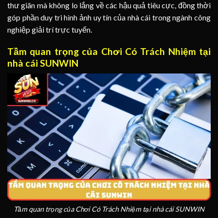
thư giãn mà không lo lắng về các hậu quả tiêu cực, đồng thời
góp phần duy trì hình ảnh uy tín của nhà cái trong ngành công
nghiệp giải trí trực tuyến.
Tầm quan trọng của Chơi Có Trách Nhiệm tại
nhà cái SUNWIN
Tầm quan trọng của Chơi Có Trách Nhiệm tại nhà cái SUNWIN