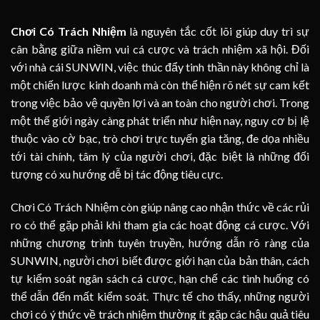
Chơi Có Trách Nhiệm
là nguyên tắc cốt lõi giúp duy trì sự
cân bằng giữa niềm vui cá cược và trách nhiệm xã hội. Đối
với nhà cái SUNWIN, việc thúc đẩy tinh thần này không chỉ là
một chiến lược kinh doanh mà còn thể hiện rõ nét sự cam kết
trong việc bảo vệ quyền lợi và an toàn cho người chơi. Trong
một thế giới ngày càng phát triển như hiện nay, nguy cơ bị lệ
thuộc vào cờ bạc, trò chơi trực tuyến gia tăng, đe dọa nhiều
tới tài chính, tâm lý của người chơi, đặc biệt là những đối
tượng có xu hướng dễ bị tác động tiêu cực.
Chơi Có Trách Nhiệm còn giúp nâng cao nhận thức về các rủi
ro có thể gặp phải khi tham gia các hoạt động cá cược. Với
những chương trình tuyên truyền, hướng dẫn rõ ràng của
SUNWIN, người chơi biết được giới hạn của bản thân, cách
tự kiểm soát ngân sách cá cược, hạn chế các tình huống có
thể dẫn đến mất kiểm soát. Thực tế cho thấy, những người
chơi có ý thức về trách nhiệm thường ít gặp các hậu quả tiêu