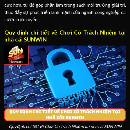
cực hơn, từ đó góp phần làm trong sạch môi trường giải trí,
thúc đẩy sự phát triển lành mạnh của ngành công nghiệp cá
cược trực tuyến.
Quy định chi tiết về Chơi Có Trách Nhiệm tại
nhà cái SUNWIN
Quy định chi tiết về Chơi Có Trách Nhiệm tại nhà cái SUNWIN