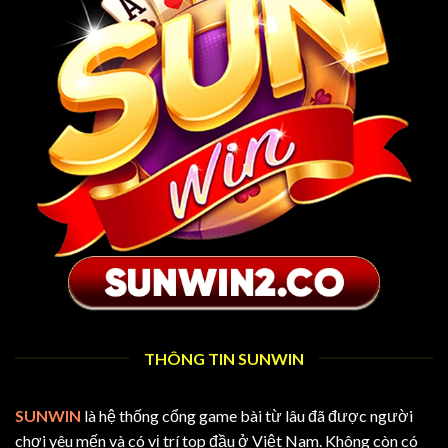
THÔNG TIN SUNWIN
SUNWIN
là hệ thống cổng game bài từ lâu đã được người
chơi yêu mến và có vị trí top đầu ở Việt Nam. Không còn có