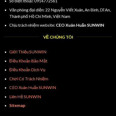
Số điện thoại:
0914772561
Văn phòng đại diện:
22 Nguyễn Viết Xuân, An Bình, Dĩ An,
Thành phố Hồ Chí Minh, Việt Nam
Chịu trách nhiệm website:
CEO Xuân Huấn SUNWIN
VỀ CHÚNG TÔI
Giới Thiệu SUNWIN
Điều Khoản Bảo Mật
Điều Khoản Dịch Vụ
Chơi Có Trách Nhiệm
CEO Xuân Huấn SUNWIN
Liên Hệ SUNWIN
Sitemap