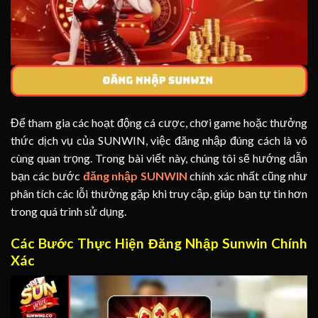
Để tham gia các hoạt động cá cược, chơi game hoặc thưởng
thức dịch vụ của SUNWIN, việc đăng nhập đúng cách là vô
cùng quan trọng. Trong bài viết này, chúng tôi sẽ hướng dẫn
bạn các bước
đăng nhập SUNWIN
chính xác nhất cũng như
phân tích các lỗi thường gặp khi truy cập, giúp bạn tự tin hơn
trong quá trình sử dụng.
Các Bước Thực Hiện Đăng Nhập Sunwin Chính
Xác