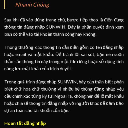
Nhanh Chóng
Sau khi đã vào đúng trang chủ, bước tiếp theo là điền đúng
thông tin đăng nhập SUNWIN. Đây là phần quyết định xem
bạn có thể vào tài khoản thành công hay không.
Thông thường, các thông tin cần điền gồm có tên đăng nhập
hoặc email và mật khẩu. Để tránh lỗi sai sót, bạn nên soạn
thảo sẵn thông tin này trong một file riêng hoặc sử dụng tính
năng lưu mật khẩu của trình duyệt.
Trong quá trình đăng nhập SUNWIN, hãy cẩn thận biệt phân
biệt chữ hoa chữ thường vì nhiều hệ thống đăng nhập yêu
cầu chính xác từng ký tự. Ngoài ra, không nên để lộ mật khẩu
hoặc chia sẻ thông tin đăng nhập với người khác để đảm bảo
sự an toàn cho tài khoản của bạn.
Hoàn tất đăng nhập