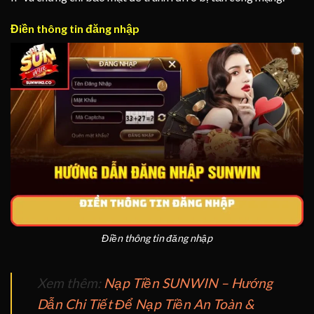
Điền thông tin đăng nhập
Điền thông tin đăng nhập
Xem thêm:
Nạp Tiền SUNWIN – Hướng
Dẫn Chi Tiết Để Nạp Tiền An Toàn &