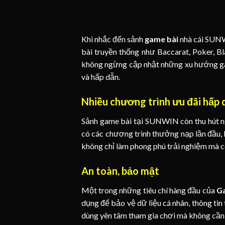
Khi nhắc đến sảnh
game bài
nhà cái SUNWI
bài truyền thống như Baccarat, Poker, 
không ngừng cập nhật những xu hướng ga
và hấp dẫn.
Nhiều chương trình ưu đãi hấp 
Sảnh game bài tại SUNWIN còn thu hút n
có các chương trình thưởng nạp lần đầu, 
không chỉ làm phong phú trải nghiệm mà c
An toàn, bảo mật
Một trong những tiêu chí hàng đầu của
G
dụng để bảo vệ dữ liệu cá nhân, thông tin
dùng yên tâm tham gia chơi mà không cần l