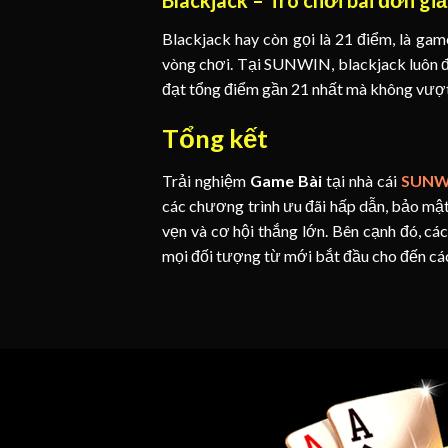
Blackjack – Trò chơi bài đơn g
Blackjack hay còn gọi là 21 điểm, là game
vòng chơi. Tại SUNWIN, blackjack luôn đ
đạt tổng điểm gần 21 nhất mà không vượt 
Tổng kết
Trải nghiệm
Game Bài
tại nhà cái
SUNW
các chương trình ưu đãi hấp dẫn, bảo mật
vẹn và cơ hội thắng lớn. Bên cạnh đó, cá
mọi đối tượng từ mới bắt đầu cho đến các