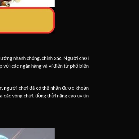
hưởng nhanh chóng, chính xác. Người chơi
p với các ngân hàng và ví điện tử phổ biến
giờ, người chơi đã có thể nhận được khoản
a các vòng chơi, đồng thời nâng cao uy tín