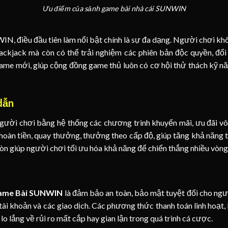
Ưu điểm của sảnh game bài nhà cái SUNWIN
N, điều đầu tiên làm nổi bật chính là sự đa dạng. Người chơi khô
Blackjack mà còn có thể trải nghiệm các phiên bản độc quyền, đ
me mới, giúp cộng đồng game thủ luôn có cơ hội thử thách kỹ nă
dẫn
gười chơi bằng hệ thống các chương trình khuyến mãi, ưu đãi vô
hoàn tiền, quay thưởng, thưởng theo cấp độ, giúp tăng khả năng
òn giúp người chơi tối ưu hóa khả năng để chiến thắng nhiều vòn
ame Bài SUNWIN
là đảm bảo an toàn, bảo mật tuyệt đối cho ng
 tài khoản và các giao dịch. Các phương thức thanh toán linh hoạt,
o lắng về rủi ro mất cắp hay gian lận trong quá trình cá cược.